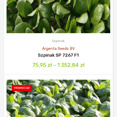
Szpinak
Argenta Seeds BV
Szpinak SP 7267 F1
75,95
zł
–
1 352,84
zł
PROMOCJA!