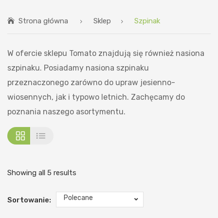
STRONA GŁÓWNA
Strona główna
Sklep
Szpinak
SKLEP
SKLEP STACJONARNY
W ofercie sklepu Tomato znajdują się również nasiona
BIOSTYMULATORY
szpinaku. Posiadamy nasiona szpinaku
przeznaczonego zarówno do upraw jesienno-
BLOG
wiosennych, jak i typowo letnich. Zachęcamy do
KONTAKT
poznania naszego asortymentu.
Showing all 5 results
Polecane
Sortowanie: