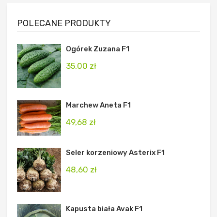
POLECANE PRODUKTY
Ogórek Zuzana F1
35,00
zł
Marchew Aneta F1
49,68
zł
Seler korzeniowy Asterix F1
48,60
zł
Kapusta biała Avak F1