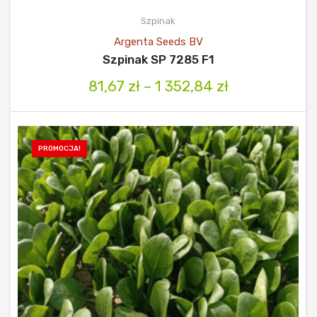
Szpinak
Argenta Seeds BV
Szpinak SP 7285 F1
81,67
zł
–
1 352,84
zł
PROMOCJA!