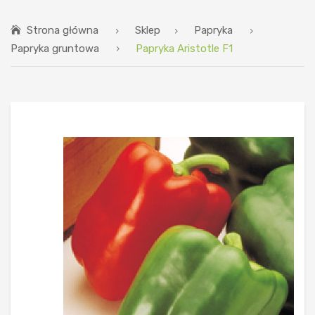
STRONA GŁÓWNA
Strona główna
Sklep
Papryka
SKLEP
Papryka gruntowa
Papryka Aristotle F1
SKLEP STACJONARNY
BIOSTYMULATORY
BLOG
KONTAKT