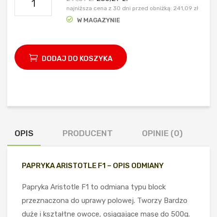
najniższa cena z 30 dni przed obniżką:
241,09
zł
PAPRYKA
W MAGAZYNIE
ARISTOTLE
F1
1.000n
DODAJ DO KOSZYKA
OPIS
PRODUCENT
OPINIE (0)
PAPRYKA ARISTOTLE F1 – OPIS ODMIANY
Papryka Aristotle F1 to odmiana typu block
przeznaczona do uprawy polowej. Tworzy Bardzo
duże i kształtne owoce, osiągające masę do 500g.