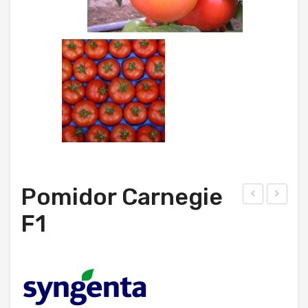
Pomidor Carnegie
zod
apu
F1
kie
sta
wka
biał
Vale
a
rie
Carr