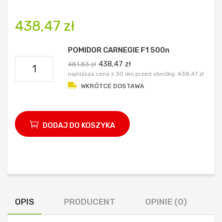
F1
era
F1
438,47
zł
POMIDOR CARNEGIE F1 500n
ilość
438,47
zł
481,83
zł
najniższa cena z 30 dni przed obniżką:
438,47
zł
POMIDOR
WKRÓTCE DOSTAWA
CARNEGIE
F1
500n
DODAJ DO KOSZYKA
OPIS
PRODUCENT
OPINIE (0)